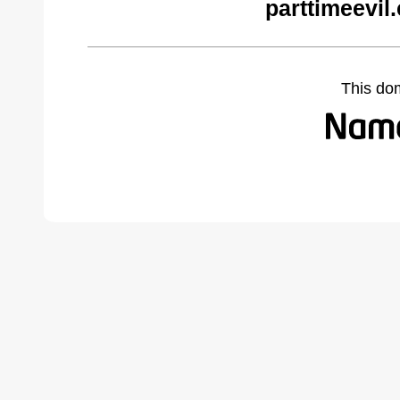
parttimeevil
This do